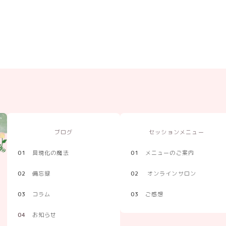
ブログ
セッションメニュー
01
具現化の魔法
01
メニューのご案内
02
備忘録
02
オンラインサロン
03
コラム
03
ご感想
04
お知らせ