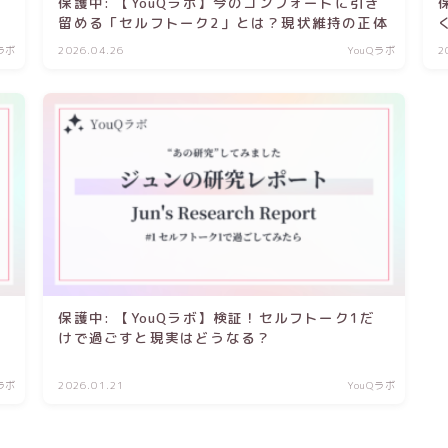
保護中: 【YouQラボ】今のコンフォートに引き
留める「セルフトーク2」とは？現状維持の正体
Qラボ
2026.04.26
YouQラボ
2
欲
保護中: 【YouQラボ】検証！セルフトーク1だ
けで過ごすと現実はどうなる？
Qラボ
2026.01.21
YouQラボ