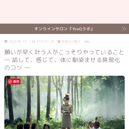
オンラインサロン『YouQラボ』
2022.06.10
2025.07.29
具現化の魔法
PR
願いが早く叶う人がこっそりやっていること
― 話して、感じて、体に馴染ませる具現化
のコツ ―
保存