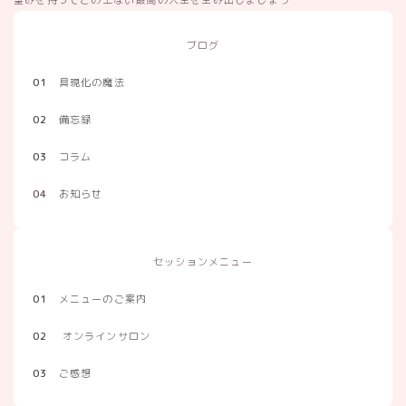
望みを持ってこの上ない最高の人生を生み出しましょう
ブログ
01
具現化の魔法
02
備忘録
03
コラム
04
お知らせ
セッションメニュー
01
メニューのご案内
02
オンラインサロン
03
ご感想