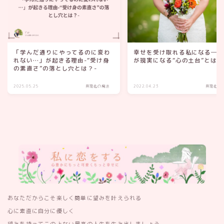
「学んだ通りにやってるのに変わ
幸せを受け取れる私になる─
れない…」が起きる理由-“受け身
が現実になる“心の土台”とは？
の素直さ”の落とし穴とは？-
2025.05.25
具現化の魔法
2022.04.23
具現化の
あなただからこそ楽しく簡単に望みを叶えられる
心に素直に自分に優しく