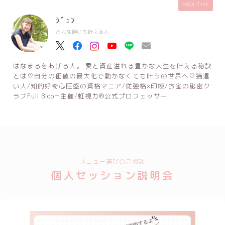
ABOUT ME
ｼﾞｭﾝ
どんな願いも叶える人
はなまるをあげる人。 愛と資産溢れる豊かな人生を叶える秘訣
とは♡自分の価値の最大化で動かなくても叶うの世界へ♡猫遣
い人/知的好奇心旺盛の資格マニア/従強格×印綬/お金の秘密ク
ラブFull Bloom主催/虹視力®公式プロフェッサー
メニュー選びのご相談
個人セッション説明会