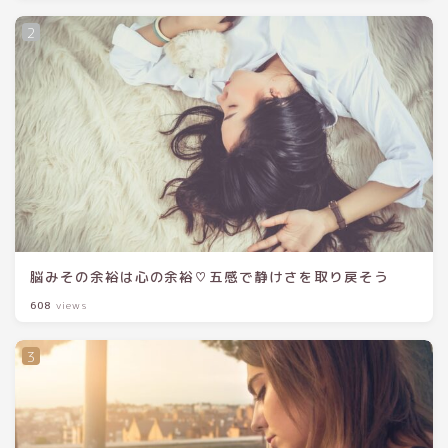
脳みその余裕は心の余裕♡五感で静けさを取り戻そう
608
views