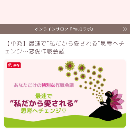
オンラインサロン『YouQラボ』
【単発】最速で”私だから愛される”思考へチ
ェンジ～恋愛作戦会議
保存