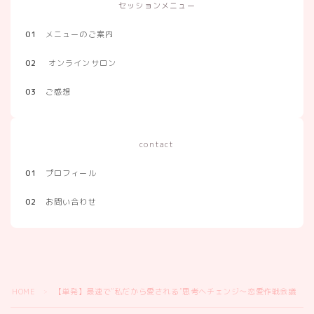
セッションメニュー
01
メニューのご案内
02
オンラインサロン
03
ご感想
contact
01
プロフィール
02
お問い合わせ
HOME
【単発】最速で”私だから愛される”思考へチェンジ～恋愛作戦会議
＞