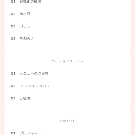
01
具現化の魔法
02
備忘録
03
コラム
04
お知らせ
セッションメニュー
01
メニューのご案内
02
オンラインサロン
03
ご感想
contact
01
プロフィール