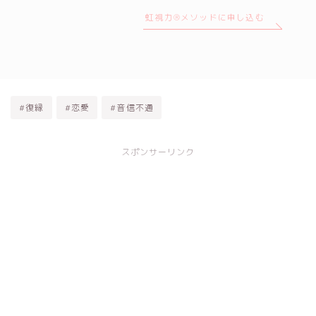
虹視力®メソッドに申し込む
#復縁
#恋愛
#音信不通
スポンサーリンク