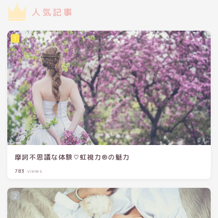
人気記事
摩訶不思議な体験♡虹視力®の魅力
783
views