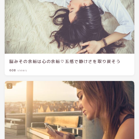
脳みその余裕は心の余裕♡五感で静けさを取り戻そう
608
views