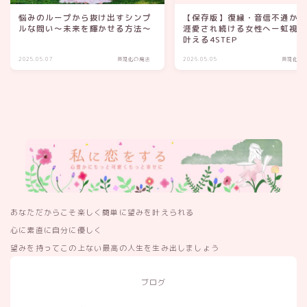
悩みのループから抜け出すシンプ
【保存版】復縁・音信不通か
ルな問い～未来を輝かせる方法～
涯愛され続ける女性へー虹視
叶える4STEP
2025.05.07
具現化の魔法
2026.05.05
具現化の
あなただからこそ楽しく簡単に望みを叶えられる
心に素直に自分に優しく
望みを持ってこの上ない最高の人生を生み出しましょう
ブログ