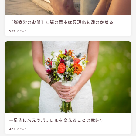
【脳疲労のお話】左脳の暴走は具現化を遠のかせる
585
views
一足先に次元やパラレルを変えることの意味♡
427
views