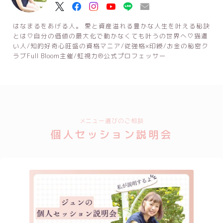
はなまるをあげる人。 愛と資産溢れる豊かな人生を叶える秘訣
とは♡自分の価値の最大化で動かなくても叶うの世界へ♡猫遣
い人/知的好奇心旺盛の資格マニア/従強格×印綬/お金の秘密ク
ラブFull Bloom主催/虹視力®公式プロフェッサー
メニュー選びのご相談
個人セッション説明会