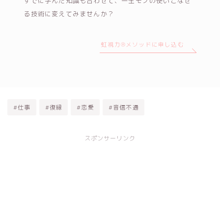
すでに学んだ知識も合わせて、一生モノの使いこなせ
る技術に変えてみませんか？
虹視力®メソッドに申し込む
#仕事
#復縁
#恋愛
#音信不通
スポンサーリンク