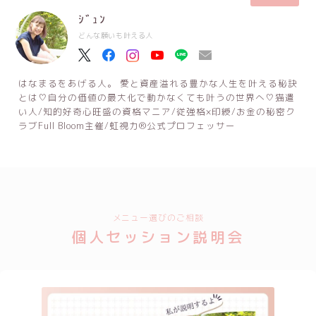
ｼﾞｭﾝ
どんな願いも叶える人
はなまるをあげる人。 愛と資産溢れる豊かな人生を叶える秘訣
とは♡自分の価値の最大化で動かなくても叶うの世界へ♡猫遣
い人/知的好奇心旺盛の資格マニア/従強格×印綬/お金の秘密ク
ラブFull Bloom主催/虹視力®公式プロフェッサー
メニュー選びのご相談
個人セッション説明会