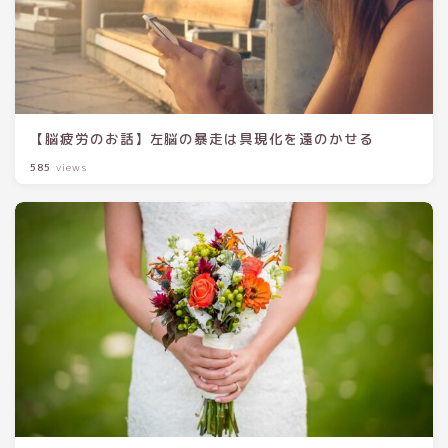
【脳疲労のお話】左脳の暴走は具現化を遠のかせる
585
views