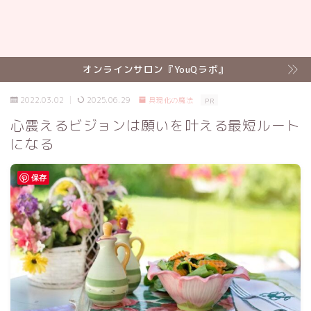
オンラインサロン『YouQラボ』
2022.03.02
2025.06.29
具現化の魔法
PR
心震えるビジョンは願いを叶える最短ルート
になる
保存