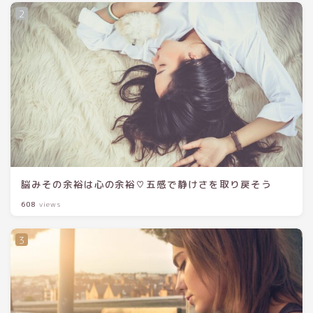
脳みその余裕は心の余裕♡五感で静けさを取り戻そう
608
views