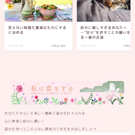
会えない時間も最高なものにする
自分に厳しすぎるあなたへ
と決める
─“甘々”を許すことが願いを叶
る一番の近道
2022.02.20
具現化の魔法
2022.01.23
具現化の
あなただからこそ楽しく簡単に望みを叶えられる
心に素直に自分に優しく
望みを持ってこの上ない最高の人生を生み出しましょう