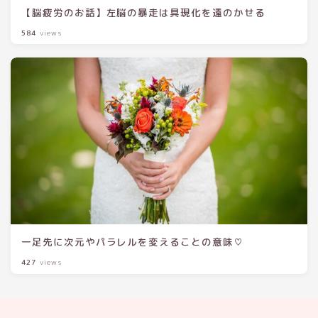
【脳疲労のお話】左脳の暴走は具現化を遠のかせる
584
views
一足先に次元やパラレルを変えることの意味♡
427
views