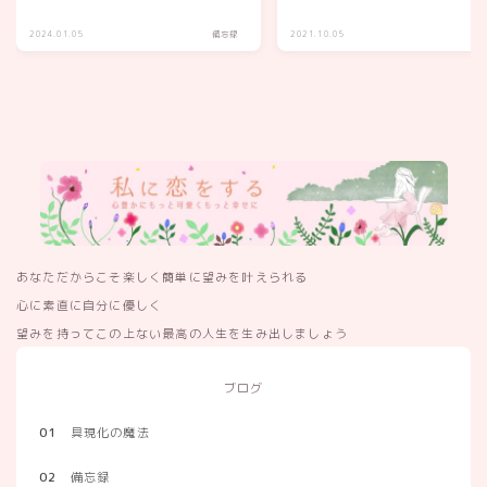
2024.01.05
備忘録
2021.10.05
備
あなただからこそ楽しく簡単に望みを叶えられる
心に素直に自分に優しく
望みを持ってこの上ない最高の人生を生み出しましょう
ブログ
01
具現化の魔法
02
備忘録