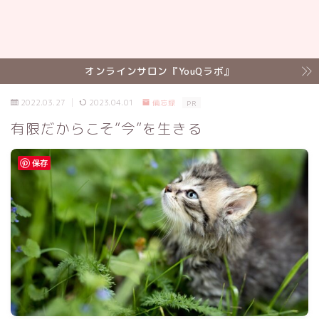
オンラインサロン『YouQラボ』
2022.03.27
2023.04.01
備忘録
PR
有限だからこそ”今”を生きる
保存