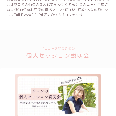
とは♡自分の価値の最大化で動かなくても叶うの世界へ♡猫遣
い人/知的好奇心旺盛の資格マニア/従強格×印綬/お金の秘密ク
ラブFull Bloom主催/虹視力®公式プロフェッサー
メニュー選びのご相談
個人セッション説明会