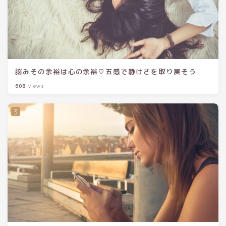
脳みその余裕は心の余裕♡五感で静けさを取り戻そう
608
views