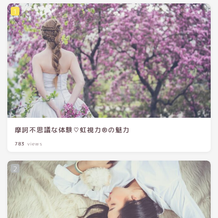
摩訶不思議な体験♡虹視力®の魅力
783
views